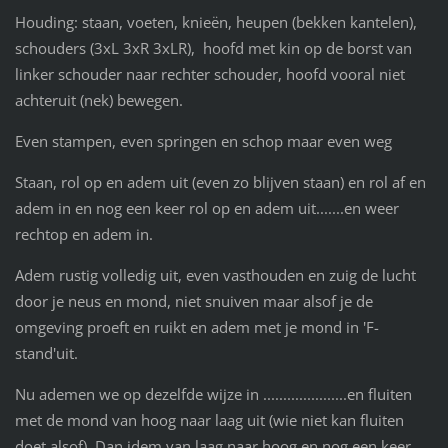
Houding: staan, voeten, knieën, heupen (bekken kantelen),
schouders (3xL 3xR 3xLR), hoofd met kin op de borst van
linker schouder naar rechter schouder, hoofd vooral niet
achteruit (nek) bewegen.
Even stampen, even springen en schop maar even weg
Staan, rol op en adem uit (even zo blijven staan) en rol af en
adem in en nog een keer rol op en adem uit.......en weer
rechtop en adem in.
Adem rustig volledig uit, even vasthouden en zuig de lucht
door je neus en mond, niet snuiven maar alsof je de
omgeving proeft en ruikt en adem met je mond in 'F-
stand'uit.
Nu ademen we op dezelfde wijze in .....................en fluiten
met de mond van hoog naar laag uit (wie niet kan fluiten
doet alsof). Dan idem van laag naar hoog en nog een keer