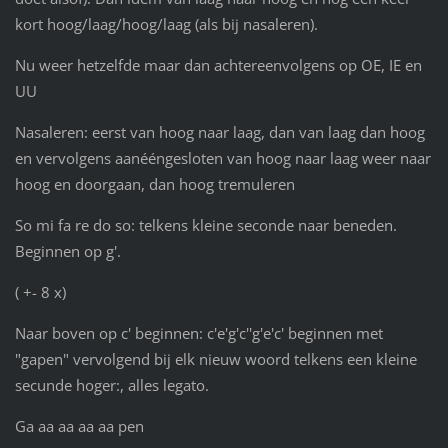
kort hoog/laag/hoog/laag (als bij nasaleren).
Nu weer hetzelfde maar dan achtereenvolgens op OE, IE en
UU
Nasaleren: eerst van hoog naar laag, dan van laag dan hoog
en vervolgens aanééngesloten van hoog naar laag weer naar
hoog en doorgaan, dan hoog tremuleren
So mi fa re do so: telkens kleine seconde naar beneden.
Beginnen op g'.
( +- 8 x)
Naar boven op c' beginnen: c'e'g'c''g'e'c' beginnen met
"gapen" vervolgend bij elk nieuw woord telkens een kleine
secunde hoger:, alles legato.
Ga aa aa aa aa pen