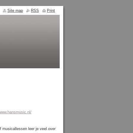
Site map
RSS
Print
/www.hansmusic.nl/
of musicallessen leer je veel over