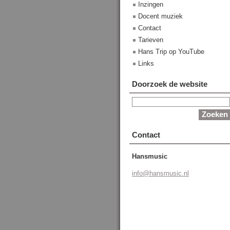
Inzingen
Docent muziek
Contact
Tarieven
Hans Trip op YouTube
Links
Doorzoek de website
Contact
Hansmusic
info@han
smusic.n
l