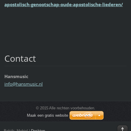
apostolisch-genootschap-oude-apostolische-liederen/
Contact
Hansmusic
info@han
smusic.n
l
© 2015 Alle rechten voorbehouden.
Maak een gratis website
Bekijk:
Mobiel
|
Desktop